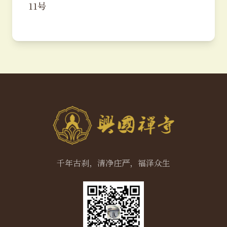
11号
千年古刹，清净庄严，福泽众生